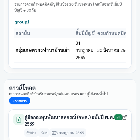
31
28 สิงหาคม
รายการครบกำหนดปิดบัญชีในช่วง 30 วันข้างหน้า โดยนับจากวันสิ้นปี
สหกรณ์การเกษตรตลาดแร้ง
มีนาคม
รอดำเนิน
บัญชี + 30 วัน
2569
2569
group1
31
สหกรณ์การเกษตรตำบลโนน
28 สิงหาคม
มีนาคม
ประชุมแล
สถาบัน
สิ้นปีบัญชี
ครบกำหนดปิดบัญชี
แดง
2569
2569
31
31
กลุ่มเกษตรกรทำนาบ้านเล่า
กรกฎาคม
30 สิงหาคม 2569
28 สิงหาคม
สหกรณ์การเกษตรบ้านเขว้า
มีนาคม
รอดำเนิน
2569
2569
2569
31
สหกรณ์การเกษตรบ้านโสก
28 สิงหาคม
มีนาคม
รอดำเนิน
หว้า
2569
ดาวน์โหลด
2569
เอกสารและลิงก์สำหรับสหกรณ์/กลุ่มเกษตรกร และผู้ใช้งานทั่วไป
31
สหกรณ์การเกษตรเพื่อการ
28 สิงหาคม
8 รายการ
มีนาคม
รอดำเนิน
ตลาดลูกค้า ธ.ก.ส.ชัยภูมิ
2569
2569
คู่มือกองทุนพัฒนาสหกรณ์ (กพส.) ฉบับปี พ.ศ.
all
31
2569
สหกรณ์การเกษตรเมือง
28 สิงหาคม
มีนาคม
รอดำเนิน
ชัยภูมิ
2569
kbs
M
3 กรกฎาคม 2569
2569