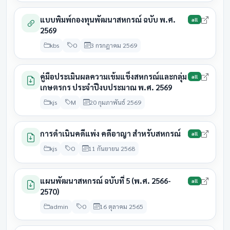
31
สหกรณ์การเกษตรลำประ
28 สิงหาคม
แบบพิมพ์กองทุนพัฒนาสหกรณ์ ฉบับ พ.ศ.
all
มีนาคม
รอดำเนิน
ทาว
2569
2569
2569
kbs
O
3 กรกฎาคม 2569
group2
คู่มือประเมินผลความเข้มแข็งสหกรณ์และกลุ่ม
all
สถาบัน
สิ้นปีบัญชี
ครบกำหนด
สถานะ
เกษตรกร ประจำปีงบประมาณ พ.ศ. 2569
31
kjs
M
20 กุมภาพันธ์ 2569
กลุ่มเกษตรกรชาวสวนยาง
28 สิงหาคม
มีนาคม
รอดำเนิน
บ้านหลุบเพ็กคอนสวรรค์
2569
2569
การดำเนินคดีแพ่ง คดีอาญา สำหรับสหกรณ์
all
31
กลุ่มเกษตรกรทำนาโคกมั่ง
28 สิงหาคม
kjs
O
11 กันยายน 2568
มีนาคม
ประชุมแล้
งอย
2569
2569
แผนพัฒนาสหกรณ์ ฉบับที่ 5 (พ.ศ. 2566-
31
all
28 สิงหาคม
2570)
กลุ่มเกษตรกรทำนาหนองไผ่
มีนาคม
ประชุมแล
2569
2569
admin
O
16 ตุลาคม 2565
31
28 สิงหาคม