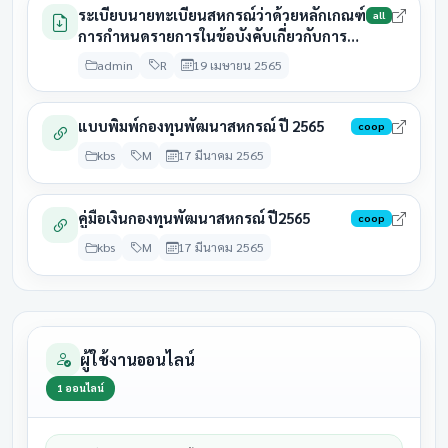
กลุ่มเกษตรกรทำไร่ยางหวาย
มีนาคม
รอดำเนิน
ระเบียบนายทะเบียนสหกรณ์ว่าด้วยหลักเกณฑ์
2569
all
2569
การกำหนดรายการในข้อบังคับเกี่ยวกับการ
จ่ายคืนค่าหุ้นบางส่วนของสมาชิก
31
admin
R
19 เมษายน 2565
28 สิงหาคม
กลุ่มเกษตรกรทำไร่สระพัง
มีนาคม
ประชุมแล้
2569
2569
แบบพิมพ์กองทุนพัฒนาสหกรณ์ ปี 2565
coop
31
กลุ่มเกษตรกรเลี้ยงสัตว์สาม
28 สิงหาคม
kbs
M
17 มีนาคม 2565
มีนาคม
ประชุมแล้
สวน
2569
2569
31
คู่มือเงินกองทุนพัฒนาสหกรณ์ ปี2565
coop
สหกรณ์การเกษตรกู้ดินหินผา
28 สิงหาคม
มีนาคม
ประชุมแล
kbs
M
17 มีนาคม 2565
ฟ้าน้ำ
2569
2569
31
28 สิงหาคม
สหกรณ์การเกษตรแก้งคร้อ
มีนาคม
รอดำเนิน
2569
2569
ผู้ใช้งานออนไลน์
31
สหกรณ์การเกษตร
28 สิงหาคม
1
ออนไลน์
มีนาคม
รอดำเนิน
คอนสวรรค์
2569
2569