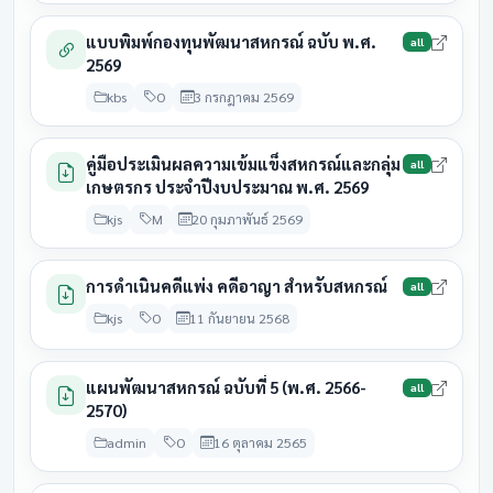
31
สหกรณ์การเกษตรลำประ
28 สิงหาคม
แบบพิมพ์กองทุนพัฒนาสหกรณ์ ฉบับ พ.ศ.
all
มีนาคม
รอดำเนิน
ทาว
2569
2569
2569
kbs
O
3 กรกฎาคม 2569
group2
คู่มือประเมินผลความเข้มแข็งสหกรณ์และกลุ่ม
all
สถาบัน
สิ้นปีบัญชี
ครบกำหนด
สถานะ
เกษตรกร ประจำปีงบประมาณ พ.ศ. 2569
31
kjs
M
20 กุมภาพันธ์ 2569
กลุ่มเกษตรกรชาวสวนยาง
28 สิงหาคม
มีนาคม
รอดำเนิน
บ้านหลุบเพ็กคอนสวรรค์
2569
2569
การดำเนินคดีแพ่ง คดีอาญา สำหรับสหกรณ์
all
31
กลุ่มเกษตรกรทำนาโคกมั่ง
28 สิงหาคม
kjs
O
11 กันยายน 2568
มีนาคม
ประชุมแล้
งอย
2569
2569
แผนพัฒนาสหกรณ์ ฉบับที่ 5 (พ.ศ. 2566-
31
all
28 สิงหาคม
2570)
กลุ่มเกษตรกรทำนาหนองไผ่
มีนาคม
ประชุมแล
2569
2569
admin
O
16 ตุลาคม 2565
31
28 สิงหาคม