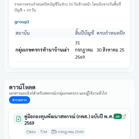
31
28 สิงหาคม
รายการครบกำหนดปิดบัญชีในช่วง 30 วันข้างหน้า โดยนับจากวันสิ้นปี
สหกรณ์การเกษตรตลาดแร้ง
มีนาคม
รอดำเนิน
บัญชี + 30 วัน
2569
2569
group1
31
สหกรณ์การเกษตรตำบลโนน
28 สิงหาคม
มีนาคม
ประชุมแล
สถาบัน
สิ้นปีบัญชี
ครบกำหนดปิดบัญชี
แดง
2569
2569
31
31
กลุ่มเกษตรกรทำนาบ้านเล่า
กรกฎาคม
30 สิงหาคม 2569
28 สิงหาคม
สหกรณ์การเกษตรบ้านเขว้า
มีนาคม
รอดำเนิน
2569
2569
2569
31
สหกรณ์การเกษตรบ้านโสก
28 สิงหาคม
มีนาคม
รอดำเนิน
หว้า
2569
ดาวน์โหลด
2569
เอกสารและลิงก์สำหรับสหกรณ์/กลุ่มเกษตรกร และผู้ใช้งานทั่วไป
31
สหกรณ์การเกษตรเพื่อการ
28 สิงหาคม
8 รายการ
มีนาคม
รอดำเนิน
ตลาดลูกค้า ธ.ก.ส.ชัยภูมิ
2569
2569
คู่มือกองทุนพัฒนาสหกรณ์ (กพส.) ฉบับปี พ.ศ.
all
31
2569
สหกรณ์การเกษตรเมือง
28 สิงหาคม
มีนาคม
รอดำเนิน
ชัยภูมิ
2569
kbs
M
3 กรกฎาคม 2569
2569