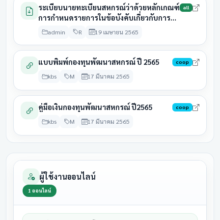
กลุ่มเกษตรกรทำไร่ยางหวาย
มีนาคม
รอดำเนิน
ระเบียบนายทะเบียนสหกรณ์ว่าด้วยหลักเกณฑ์
2569
all
2569
การกำหนดรายการในข้อบังคับเกี่ยวกับการ
จ่ายคืนค่าหุ้นบางส่วนของสมาชิก
31
admin
R
19 เมษายน 2565
28 สิงหาคม
กลุ่มเกษตรกรทำไร่สระพัง
มีนาคม
ประชุมแล้
2569
2569
แบบพิมพ์กองทุนพัฒนาสหกรณ์ ปี 2565
coop
31
กลุ่มเกษตรกรเลี้ยงสัตว์สาม
28 สิงหาคม
kbs
M
17 มีนาคม 2565
มีนาคม
ประชุมแล้
สวน
2569
2569
31
คู่มือเงินกองทุนพัฒนาสหกรณ์ ปี2565
coop
สหกรณ์การเกษตรกู้ดินหินผา
28 สิงหาคม
มีนาคม
ประชุมแล
kbs
M
17 มีนาคม 2565
ฟ้าน้ำ
2569
2569
31
28 สิงหาคม
สหกรณ์การเกษตรแก้งคร้อ
มีนาคม
รอดำเนิน
2569
2569
ผู้ใช้งานออนไลน์
31
สหกรณ์การเกษตร
28 สิงหาคม
1
ออนไลน์
มีนาคม
รอดำเนิน
คอนสวรรค์
2569
2569