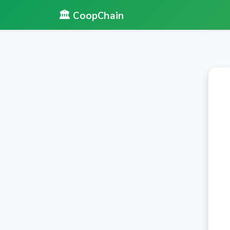
🏛️ CoopChain