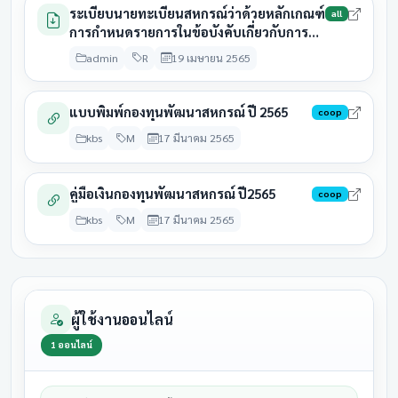
กลุ่มเกษตรกรทำไร่ยางหวาย
มีนาคม
รอดำเนิน
ระเบียบนายทะเบียนสหกรณ์ว่าด้วยหลักเกณฑ์
2569
all
2569
การกำหนดรายการในข้อบังคับเกี่ยวกับการ
จ่ายคืนค่าหุ้นบางส่วนของสมาชิก
31
admin
R
19 เมษายน 2565
28 สิงหาคม
กลุ่มเกษตรกรทำไร่สระพัง
มีนาคม
ประชุมแล้
2569
2569
แบบพิมพ์กองทุนพัฒนาสหกรณ์ ปี 2565
coop
31
กลุ่มเกษตรกรเลี้ยงสัตว์สาม
28 สิงหาคม
kbs
M
17 มีนาคม 2565
มีนาคม
ประชุมแล้
สวน
2569
2569
31
คู่มือเงินกองทุนพัฒนาสหกรณ์ ปี2565
coop
สหกรณ์การเกษตรกู้ดินหินผา
28 สิงหาคม
มีนาคม
ประชุมแล
kbs
M
17 มีนาคม 2565
ฟ้าน้ำ
2569
2569
31
28 สิงหาคม
สหกรณ์การเกษตรแก้งคร้อ
มีนาคม
รอดำเนิน
2569
2569
ผู้ใช้งานออนไลน์
31
สหกรณ์การเกษตร
28 สิงหาคม
1
ออนไลน์
มีนาคม
รอดำเนิน
คอนสวรรค์
2569
2569