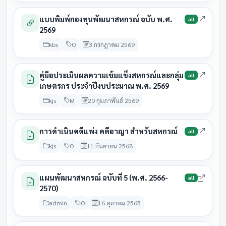
31
สหกรณ์การเกษตรลำประ
28 สิงหาคม
แบบพิมพ์กองทุนพัฒนาสหกรณ์ ฉบับ พ.ศ.
all
มีนาคม
รอดำเนิน
ทาว
2569
2569
2569
kbs
O
3 กรกฎาคม 2569
group2
คู่มือประเมินผลความเข้มแข็งสหกรณ์และกลุ่ม
all
สถาบัน
สิ้นปีบัญชี
ครบกำหนด
สถานะ
เกษตรกร ประจำปีงบประมาณ พ.ศ. 2569
31
kjs
M
20 กุมภาพันธ์ 2569
กลุ่มเกษตรกรชาวสวนยาง
28 สิงหาคม
มีนาคม
รอดำเนิน
บ้านหลุบเพ็กคอนสวรรค์
2569
2569
การดำเนินคดีแพ่ง คดีอาญา สำหรับสหกรณ์
all
31
กลุ่มเกษตรกรทำนาโคกมั่ง
28 สิงหาคม
kjs
O
11 กันยายน 2568
มีนาคม
ประชุมแล้
งอย
2569
2569
แผนพัฒนาสหกรณ์ ฉบับที่ 5 (พ.ศ. 2566-
31
all
28 สิงหาคม
2570)
กลุ่มเกษตรกรทำนาหนองไผ่
มีนาคม
ประชุมแล
2569
2569
admin
O
16 ตุลาคม 2565
31
28 สิงหาคม