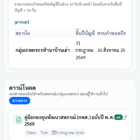
31
28 สิงหาคม
รายการครบกำหนดปิดบัญชีในช่วง 30 วันข้างหน้า โดยนับจากวันสิ้นปี
สหกรณ์การเกษตรตลาดแร้ง
มีนาคม
รอดำเนิน
บัญชี + 30 วัน
2569
2569
group1
31
สหกรณ์การเกษตรตำบลโนน
28 สิงหาคม
มีนาคม
ประชุมแล
สถาบัน
สิ้นปีบัญชี
ครบกำหนดปิดบัญชี
แดง
2569
2569
31
31
กลุ่มเกษตรกรทำนาบ้านเล่า
กรกฎาคม
30 สิงหาคม 2569
28 สิงหาคม
สหกรณ์การเกษตรบ้านเขว้า
มีนาคม
รอดำเนิน
2569
2569
2569
31
สหกรณ์การเกษตรบ้านโสก
28 สิงหาคม
มีนาคม
รอดำเนิน
หว้า
2569
ดาวน์โหลด
2569
เอกสารและลิงก์สำหรับสหกรณ์/กลุ่มเกษตรกร และผู้ใช้งานทั่วไป
31
สหกรณ์การเกษตรเพื่อการ
28 สิงหาคม
8 รายการ
มีนาคม
รอดำเนิน
ตลาดลูกค้า ธ.ก.ส.ชัยภูมิ
2569
2569
คู่มือกองทุนพัฒนาสหกรณ์ (กพส.) ฉบับปี พ.ศ.
all
31
2569
สหกรณ์การเกษตรเมือง
28 สิงหาคม
มีนาคม
รอดำเนิน
ชัยภูมิ
2569
kbs
M
3 กรกฎาคม 2569
2569