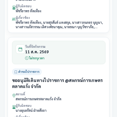
ผู้รับผิดชอบ
พัชรียาพร ทัดเที่ยง
ผู้เกี่ยวข้อง
พัชรียาพร ทัดเที่ยง, นายสุรสันต์ แดงสกุล, นางสาวกนกอร บุญนา,
นางสาวนภัสวรรณ เลิศวงศ์ธนาคุณ, นายธณา บุญวัชราภัย,
นางสาวลักขณา เหมือนพันธ์
วันที่จัดกิจกรรม
11 ส.ค. 2569
ไม่ระบุเวลา
คำขอไปราชการ
ขออนุมัติเดินทางไปราชการ @สหกรณ์การเกษตร
ตลาดแร้ง จำกัด
สถานที่
สหกรณ์การเกษตรตลาดแร้ง จำกัด
ผู้รับผิดชอบ
นางอุบลรัตน์ ฝ่ายสัจจา