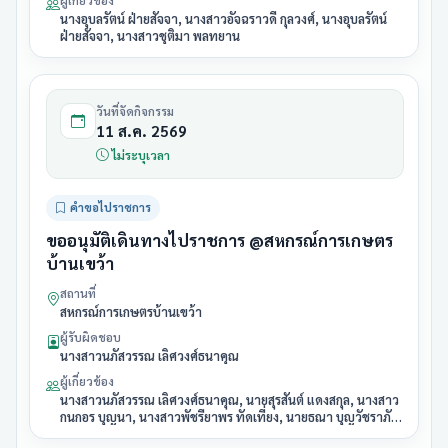
ผู้เกี่ยวข้อง
นางอุบลรัตน์ ฝ่ายสัจจา, นางสาวอัจฉราวดี กุลวงศ์, นางอุบลรัตน์
ฝ่ายสัจจา, นางสาวชุติมา พลทยาน
วันที่จัดกิจกรรม
11 ส.ค. 2569
ไม่ระบุเวลา
คำขอไปราชการ
ขออนุมัติเดินทางไปราชการ @สหกรณ์การเกษตร
บ้านเขว้า
สถานที่
สหกรณ์การเกษตรบ้านเขว้า
ผู้รับผิดชอบ
นางสาวนภัสวรรณ เลิศวงศ์ธนาคุณ
ผู้เกี่ยวข้อง
นางสาวนภัสวรรณ เลิศวงศ์ธนาคุณ, นายสุรสันต์ แดงสกุล, นางสาว
กนกอร บุญนา, นางสาวพัชรียาพร ทัดเที่ยง, นายธณา บุญวัชราภัย,
นางสาวลักขณา เหมือนพันธ์