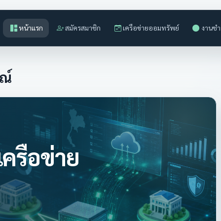
หน้าแรก
สมัครสมาชิก
เครือข่ายออมทรัพย์
งานชำ
ณ์
รือข่าย