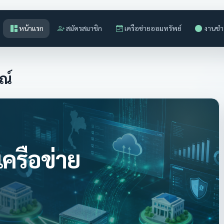
หน้าแรก
สมัครสมาชิก
เครือข่ายออมทรัพย์
งานชำ
ณ์
รือข่าย