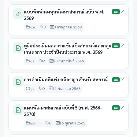
31
สหกรณ์การเกษตรลำประ
28 สิงหาคม
แบบพิมพ์กองทุนพัฒนาสหกรณ์ ฉบับ พ.ศ.
all
มีนาคม
รอดำเนิน
ทาว
2569
2569
2569
kbs
O
3 กรกฎาคม 2569
group2
คู่มือประเมินผลความเข้มแข็งสหกรณ์และกลุ่ม
all
สถาบัน
สิ้นปีบัญชี
ครบกำหนด
สถานะ
เกษตรกร ประจำปีงบประมาณ พ.ศ. 2569
31
kjs
M
20 กุมภาพันธ์ 2569
กลุ่มเกษตรกรชาวสวนยาง
28 สิงหาคม
มีนาคม
รอดำเนิน
บ้านหลุบเพ็กคอนสวรรค์
2569
2569
การดำเนินคดีแพ่ง คดีอาญา สำหรับสหกรณ์
all
31
กลุ่มเกษตรกรทำนาโคกมั่ง
28 สิงหาคม
kjs
O
11 กันยายน 2568
มีนาคม
ประชุมแล้
งอย
2569
2569
แผนพัฒนาสหกรณ์ ฉบับที่ 5 (พ.ศ. 2566-
31
all
28 สิงหาคม
2570)
กลุ่มเกษตรกรทำนาหนองไผ่
มีนาคม
ประชุมแล
2569
2569
admin
O
16 ตุลาคม 2565
31
28 สิงหาคม