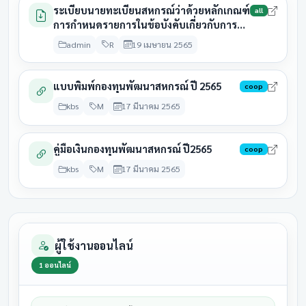
กลุ่มเกษตรกรทำไร่ยางหวาย
มีนาคม
รอดำเนิน
ระเบียบนายทะเบียนสหกรณ์ว่าด้วยหลักเกณฑ์
2569
all
2569
การกำหนดรายการในข้อบังคับเกี่ยวกับการ
จ่ายคืนค่าหุ้นบางส่วนของสมาชิก
31
admin
R
19 เมษายน 2565
28 สิงหาคม
กลุ่มเกษตรกรทำไร่สระพัง
มีนาคม
ประชุมแล้
2569
2569
แบบพิมพ์กองทุนพัฒนาสหกรณ์ ปี 2565
coop
31
กลุ่มเกษตรกรเลี้ยงสัตว์สาม
28 สิงหาคม
kbs
M
17 มีนาคม 2565
มีนาคม
ประชุมแล้
สวน
2569
2569
31
คู่มือเงินกองทุนพัฒนาสหกรณ์ ปี2565
coop
สหกรณ์การเกษตรกู้ดินหินผา
28 สิงหาคม
มีนาคม
ประชุมแล
kbs
M
17 มีนาคม 2565
ฟ้าน้ำ
2569
2569
31
28 สิงหาคม
สหกรณ์การเกษตรแก้งคร้อ
มีนาคม
รอดำเนิน
2569
2569
ผู้ใช้งานออนไลน์
31
สหกรณ์การเกษตร
28 สิงหาคม
1
ออนไลน์
มีนาคม
รอดำเนิน
คอนสวรรค์
2569
2569