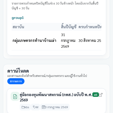
31
28 สิงหาคม
รายการครบกำหนดปิดบัญชีในช่วง 30 วันข้างหน้า โดยนับจากวันสิ้นปี
สหกรณ์การเกษตรตลาดแร้ง
มีนาคม
รอดำเนิน
บัญชี + 30 วัน
2569
2569
group1
31
สหกรณ์การเกษตรตำบลโนน
28 สิงหาคม
มีนาคม
ประชุมแล
สถาบัน
สิ้นปีบัญชี
ครบกำหนดปิดบัญชี
แดง
2569
2569
31
31
กลุ่มเกษตรกรทำนาบ้านเล่า
กรกฎาคม
30 สิงหาคม 2569
28 สิงหาคม
สหกรณ์การเกษตรบ้านเขว้า
มีนาคม
รอดำเนิน
2569
2569
2569
31
สหกรณ์การเกษตรบ้านโสก
28 สิงหาคม
มีนาคม
รอดำเนิน
หว้า
2569
ดาวน์โหลด
2569
เอกสารและลิงก์สำหรับสหกรณ์/กลุ่มเกษตรกร และผู้ใช้งานทั่วไป
31
สหกรณ์การเกษตรเพื่อการ
28 สิงหาคม
8 รายการ
มีนาคม
รอดำเนิน
ตลาดลูกค้า ธ.ก.ส.ชัยภูมิ
2569
2569
คู่มือกองทุนพัฒนาสหกรณ์ (กพส.) ฉบับปี พ.ศ.
all
31
2569
สหกรณ์การเกษตรเมือง
28 สิงหาคม
มีนาคม
รอดำเนิน
ชัยภูมิ
2569
kbs
M
3 กรกฎาคม 2569
2569